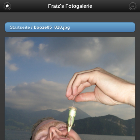
Fratz's Fotogalerie
Startseite
/
booze05_010.jpg